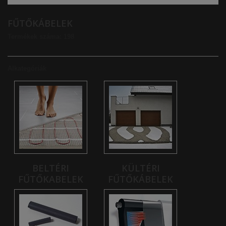
FŰTŐKÁBELEK
Termékek száma: 198
Alkategóriák
BELTÉRI
KÜLTÉRI
FŰTŐKABELEK
FŰTŐKÁBELEK