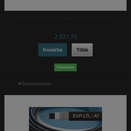
EVP-20-LTL-AT önszabályzó 230V, 20W/m...
2 921 Ft‎
Kosárba
Több
Készleten
Összehasonlítás