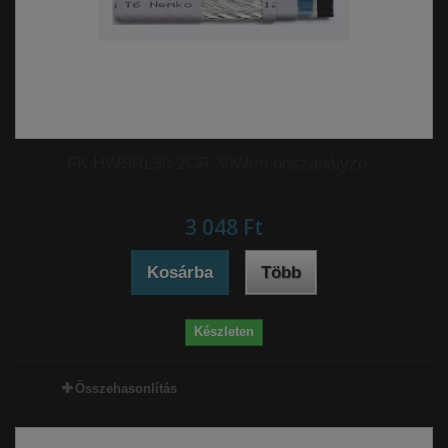
FK HWSRL30-2CR 30W/m önszabályzó...
3 048 Ft‎
Kosárba
Több
Készleten
Összehasonlítás