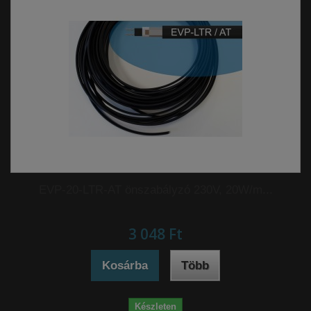
EVP-20-LTR-AT önszabályzó 230V, 20W/m...
3 048 Ft‎
Kosárba
Több
Készleten