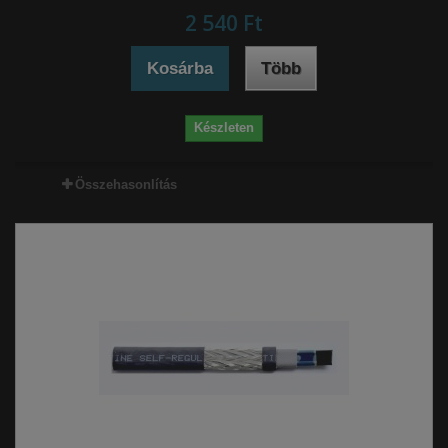
2 540 Ft‎
Kosárba
Több
Készleten
Összehasonlítás