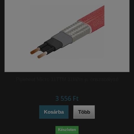
Pipeheat Micro 11TTM 11W/m p. önszabályzó
3 556 Ft‎
Kosárba
Több
Készleten