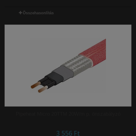
Összehasonlítás
Pipeheat Micro 20TTM 20W/m p. önszabályzó
3 556 Ft‎