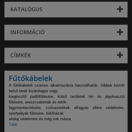
KATALÓGUS
INFORMÁCIÓ
CÍMKÉK
Fűtőkábelek
A fűtőkábelek számos alkalmazásra használhatók, többek között
belső terek kizárólagos vagy
kiegészítő padlófűtésére, külső területek hó- és jégolvasztó
fűtésére, ereszcsatornák és tetők
fagymentesítésére, csővezetékek elfagyás elleni védelmére,
sportpályák fűtésére, hűtőházak
altalaj védelmére és még sok másra.
Több