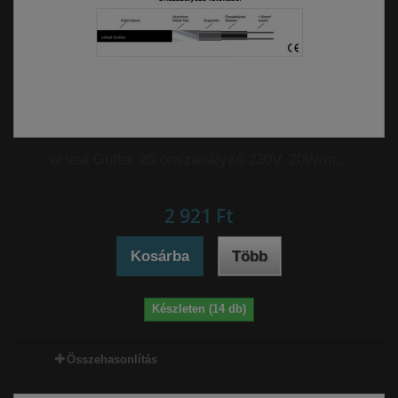
eHeat Gutter 20 önszabályzó 230V, 20W/m...
2 921 Ft‎
Kosárba
Több
Készleten (14 db)
Összehasonlítás