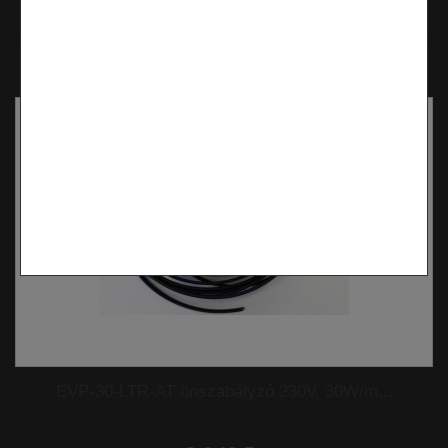
Készleten
Összehasonlítás
EVP-30-LTR-AT önszabályzó 230V, 30W/m...