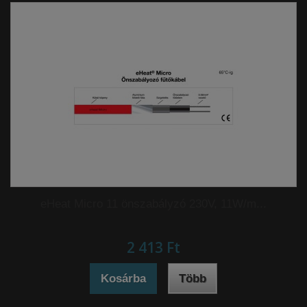
eHeat Micro 11 önszabályzó 230V, 11W/m...
2 413 Ft‎
Kosárba
Több