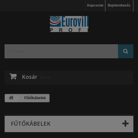
Kapcsolat
Bejelentkezés
Kosár
(üres)
Fűtőkábelek
FŰTŐKÁBELEK