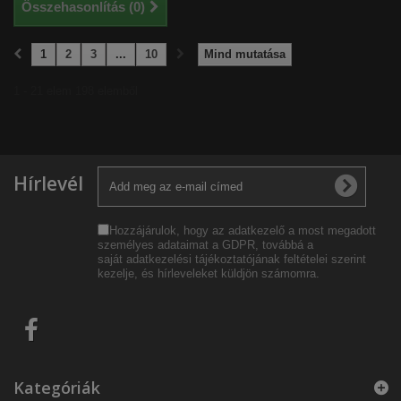
Összehasonlítás (
0
)
1
2
3
...
10
Mind mutatása
1 - 21 elem 198 elemből
Hírlevél
Hozzájárulok, hogy az adatkezelő a most megadott
személyes adataimat a GDPR, továbbá a
saját
adatkezelési tájékoztatójának
feltételei szerint
kezelje, és hírleveleket küldjön számomra.
Kategóriák