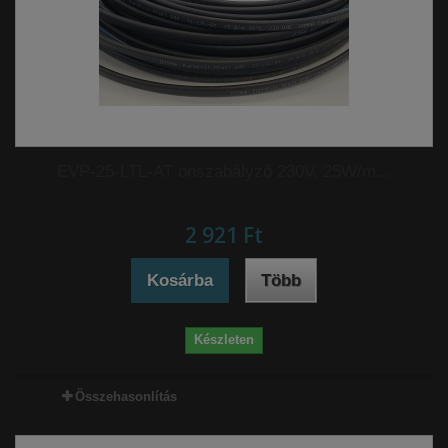
EVP-25-LTL-AT önszabályzó 230V, 25W/m...
2 921 Ft‎
Kosárba
Több
Készleten
Összehasonlítás