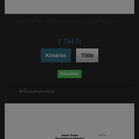
FK SRF30-2CR önszabályzó 230V 30W/m...
2 794 Ft‎
Kosárba
Több
Készleten
Összehasonlítás