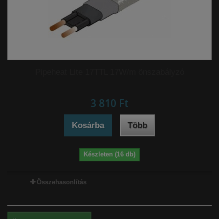
Pipeheat Lite 17TTL 17W/m önszabályzó
3 810 Ft‎
Kosárba
Több
Készleten (16 db)
Összehasonlítás