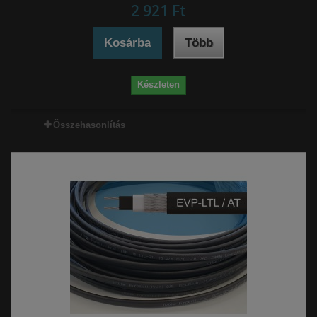
2 921 Ft‎
Kosárba
Több
Készleten
Összehasonlítás