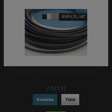
EVP-10-LTL-AT önszabályzó 230V, 10W/m...
2 921 Ft‎
Kosárba
Több