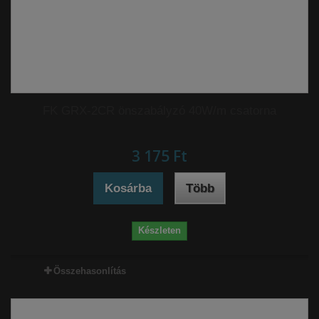
FK GRX-2CR önszabályzó 40W/m csatorna
3 175 Ft‎
Kosárba
Több
Készleten
Összehasonlítás