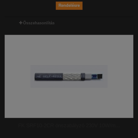
Rendelésre
Összehasonlítás
FK SRF10-2CR önszabályzó 230V 10W/m...