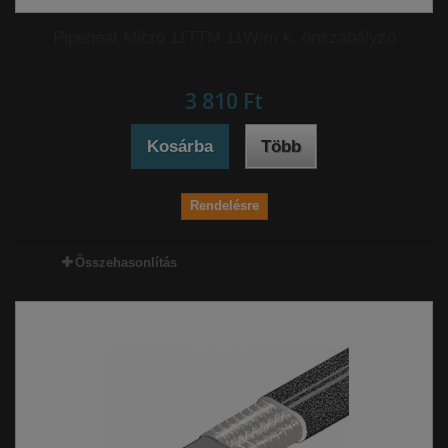
Pipeheat Micro 11TTM 11W/m k. önszabályzó
3 810 Ft‎
Kosárba
Több
Rendelésre
Összehasonlítás