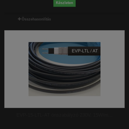
Készleten
Összehasonlítás
EVP-15-LTL-AT önszabályzó 230V, 15W/m...