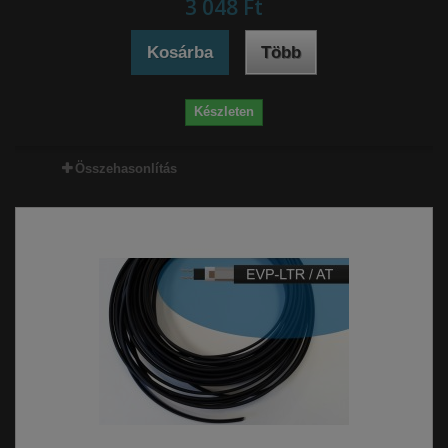
3 048 Ft‎
Kosárba
Több
Készleten
Összehasonlítás