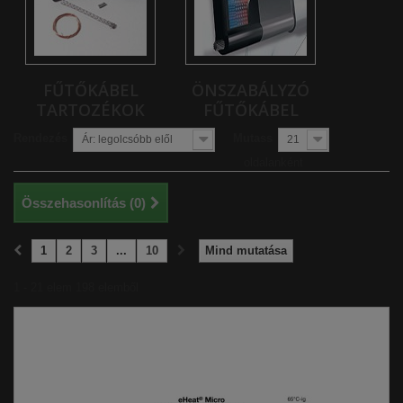
FŰTŐKÁBEL
ÖNSZABÁLYZÓ
TARTOZÉKOK
FŰTŐKÁBEL
Rendezés
Mutass
Ár: legolcsóbb elől
21
oldalanként
Összehasonlítás (
0
)
1
2
3
...
10
Mind mutatása
1 - 21 elem 198 elemből