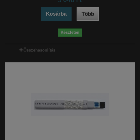
Kosárba
Több
Készleten
Összehasonlítás