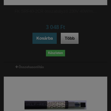
FK SRF40-2CR önszabályzó 230V 40W/m...
3 048 Ft‎
Kosárba
Több
Készleten
Összehasonlítás