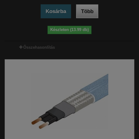
Kosárba
Több
Készleten (13.99 db)
Összehasonlítás