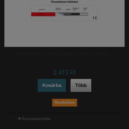
eHeat Micro 17 önszabályzó 230V, 17W/m...
2 413 Ft‎
Kosárba
Több
Rendelésre
Összehasonlítás