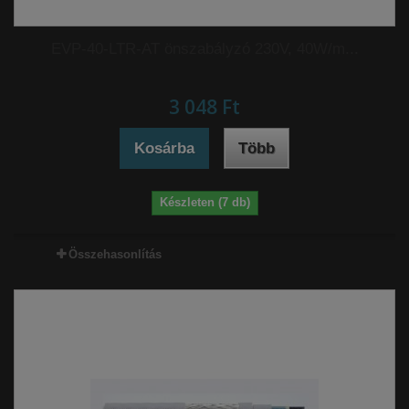
EVP-40-LTR-AT önszabályzó 230V, 40W/m...
3 048 Ft‎
Kosárba
Több
Készleten (7 db)
Összehasonlítás