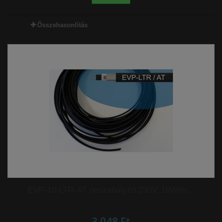
Összehasonlítás
EVP-10-LTR-AT önszabályzó 230V, 10W/m...
3 048 Ft‎