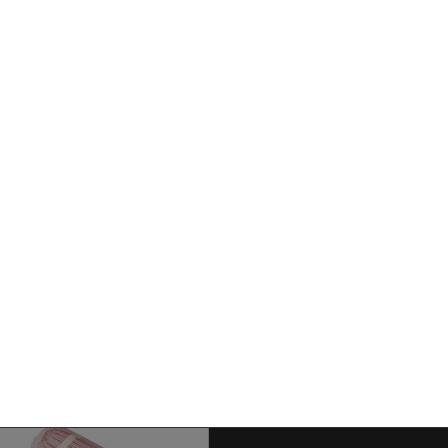
ikkszám:
ULM150SM3-0090
Cikkszám:
ULM150SM3-01
-150-HEATINGMAT 9m2
EVP-150-HEATINGMAT 
50W/m2 230V, 1350...
150W/m2 230V,...
67 890 Ft‎
71 890 Ft‎
Készleten
Készleten