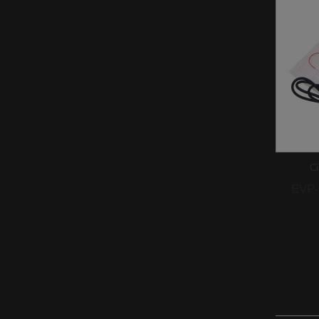
C
EVP