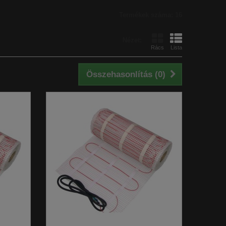
Termékek száma: 16
Nézet:
Rács
Lista
Összehasonlítás (
0
)