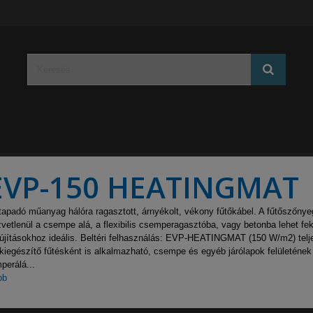
EVP-150 HEATINGMAT
apadó műanyag hálóra ragasztott, árnyékolt, vékony fűtőkábel. A fűtőszőnye
vetlenül a csempe alá, a flexibilis csemperagasztóba, vagy betonba lehet fek
újításokhoz ideális. Beltéri felhasználás: EVP-HEATINGMAT (150 W/m2) telj
kiegészítő fűtésként is alkalmazható, csempe és egyéb járólapok felületének 
perálá...
bb