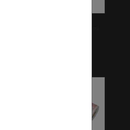
30
Cikkszám:
ULM150SM3-0035
 3m2
EVP-150-HEATINGMAT 3,5m2
.
150W/m2 230V,...
34 889 Ft‎
Készleten