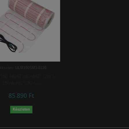
ikkszám:
ULM150SM3-0120
-150-HEATINGMAT 12m2
150W/m2 230V,...
85 890 Ft‎
Készleten