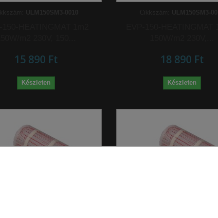
ikkszám:
ULM150SM3-0010
Cikkszám:
ULM150SM3-00
-150-HEATINGMAT 1m2
EVP-150-HEATINGMAT 
150W/m2 230V, 150...
150W/m2 230V,...
15 890 Ft‎
18 890 Ft‎
Készleten
Készleten