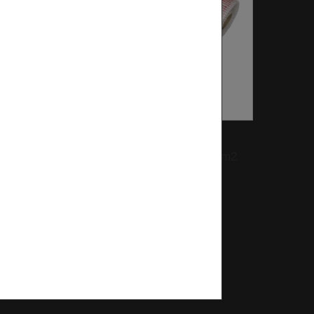
00
Cikkszám:
ULM150SM3-0110
10m2
EVP-150-HEATINGMAT 11m2
150W/m2 230V,...
83 389 Ft‎
Készleten