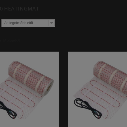
50 HEATINGMAT
Ár: legolcsóbb elől
m 16 elemből