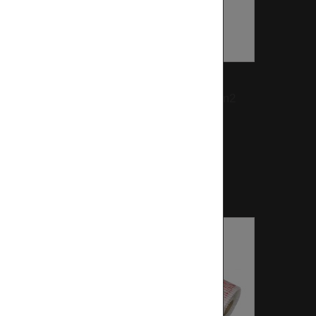
45
Cikkszám:
ULM150SM3-0050
4,5m2
EVP-150-HEATINGMAT 5m2
150W/m2 230V, 750...
48 490 Ft‎
Készleten