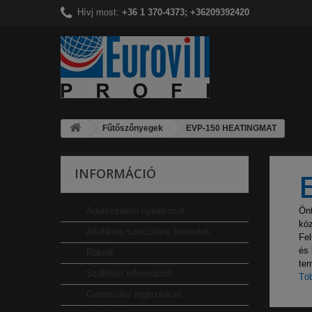
Hívj most:
+36 1 370-4373; +36209392420
Fűtőszőnyegek
EVP-150 HEATINGMAT
INFORMÁCIÓ
Adatkezelési nyilatkozat
Önt
köz
Általános szerződési feltételek
Fel
és 
Rólunk
tem
Szállítási információk
Tö
Garanciális regisztráció