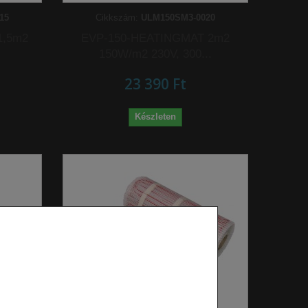
15
Cikkszám:
ULM150SM3-0020
1,5m2
EVP-150-HEATINGMAT 2m2
150W/m2 230V, 300...
23 390 Ft‎
Készleten