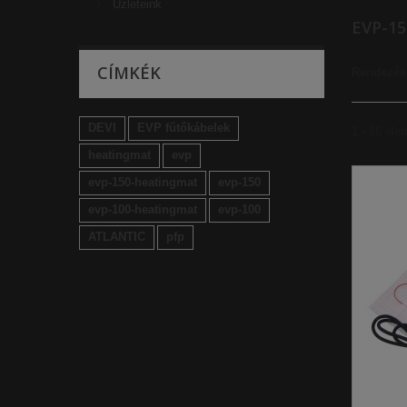
Üzleteink
EVP-1
CÍMKÉK
Rendezés
DEVI
EVP fűtőkábelek
1 - 16 ele
heatingmat
evp
evp-150-heatingmat
evp-150
evp-100-heatingmat
evp-100
ATLANTIC
pfp