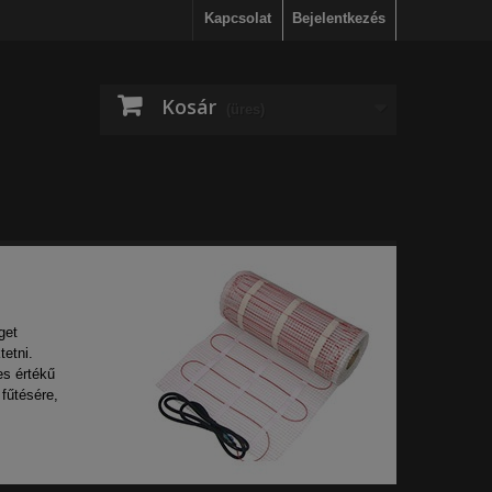
Kapcsolat
Bejelentkezés
Kosár
(üres)
get
tetni.
es értékű
fűtésére,