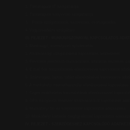
1. Társaságunk IT szolgáltatója
2. Társaságunk könyvviteli szolgáltatója
Postai szolgáltatások, kézbesítés, csomagküldés
4. Vagyonvédelmi szolgáltató
III. FEJEZET - MUNKAVISZONNYAL KAPCSOLATOS ADA
1. Munkaügyi, személyzeti nyilvántartás
2. Alkalmassági vizsgálatokkal kapcsolatos adatkezelés
3. Felvételre jelentkező munkavállalók adatainak kezelése, pá
4. E-mail fiók használatának ellenőrzésével kapcsolatos adat
5. Számítógép, laptop, tablet ellenőrzésével kapcsolatos ada
6. A munkahelyi internethasználat ellenőrzésével kapcsolatos
7. Céges mobiltelefon használatának ellenőrzésével kapcsola
8. GPS navigációs rendszer alkalmazásával kapcsolatos ada
9. Munkahelyi be- és kiléptetéssel kapcsolatos adatkezelés
10. Munkahelyi kamerás megfigyeléssel kapcsolatos adatkez
IV. FEJEZET - SZERZŐDÉSHEZ KAPCSOLÓDÓ ADATKEZ