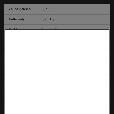
Zaj szigetelés
17 dB
Nettó súly
4,633 kg
Terület
3 m2,3 m2
Csomagolás
25 cm
magasság
Csatlakozó
Spec. Gyorscsatlakozóval
kábel
Hosszúság
3 m
Felső felület
Gumírozott szőnyeg
anyaga
Csomagolás
105 cm
hosszúság
Tanusítvány
IEC 60335-2-96