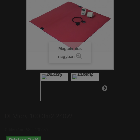
Megtekintés
nagyban
DEVIdry 100 3m2 240W
Cikkszám:
5822100030