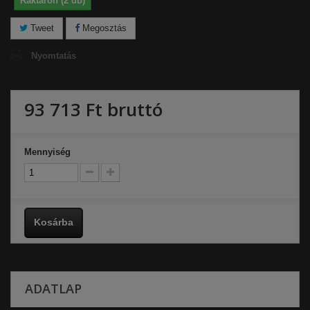
Raktáron (2 db)
Tweet
Megosztás
Nyomtatás
93 713 Ft‎
bruttó
Mennyiség
Kosárba
ADATLAP