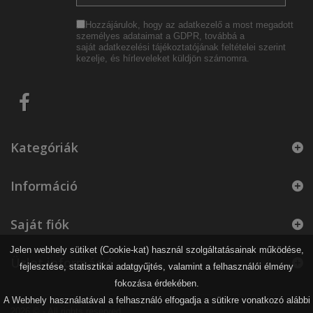
Hozzájárulok, hogy az adatkezelő a most megadott
személyes adataimat a GDPR, továbbá a
saját
adatkezelési tájékoztatójának
feltételei szerint
kezelje, és hírleveleket küldjön számomra.
Kategóriák
Információ
Saját fiók
Jelen webhely sütiket (Cookie-kat) használ szolgáltatásainak működése,
Üzlet információ
fejlesztése, statisztikai adatgyűjtés, valamint a felhasználói élmény
fokozása érdekében.
A Webhely használatával a felhasználó elfogadja a sütikre vonatkozó alábbi
2026 © - All rights reserved