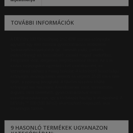
TOVÁBBI INFORMÁCIÓK
A DEVIdry 100 fűtőszőnyeg 1m2 40W szivacs-szőnyegbe
ágyazott egy eres fűtőszál gyorscsatlakozó rendszerrel.
Szárazépítésű burkolatok (pl.: laminált padló, parketta,
padlószőnyeg) alá használható „csináld magad” padlófűtés.
Felújítások¬hoz, ideiglenes megoldásokhoz ideális. Az 1 m
széles szőnyegeket egymásba kell csatlakoztatni, és
közvetlenül rakható a meleg burkolat. A különböző hosszúságú
szőnyegek mindegyikének elejéből és végéből 25-25 cm-e nem
fűtött, a szőnyeg bevágható. A fűtetlen részekre kitöltő
szőnyeget kell használni. A rendszernek saját, konnektorba
dugható, falra szerelhető, gyorscsatlakozóval ellátott
vezérlőkészüléke van, így a kivitelezés házilag is elvégezhető. A
DEVIdry™ 100 (100 W/m2) alkalmazható kiegészítő, akár
kizárólagos fűtésre.
9 HASONLÓ TERMÉKEK UGYANAZON