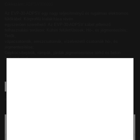
Cikkszám:
ADPSV306000
Az EVP-30-ADPSV egy nagy teljesítményű és rugalmas elektromos
fűtőkábel. Körprofilú kialakítása révén
egyszerűen szerelhető. Az EVP-30-ADPSV kábel jellemző
felhasználási területei: Kültéri felületfűtések; Hó-, és jégmentesítés;
Tetők,
vápacsatornák, ereszcsatornák, vízelvezető csatornák hó-, és
jégmentesítése;
Gépkocsibejárók, rámpák, járdák jégmentesítése térkő és beton
burkolat alatt
Raktáron (18 db)
Tweet
Megosztás
Nyomtatás
179 705 Ft‎
bruttó