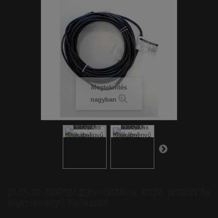
Megtekintés
nagyban
EVP-30-ADPSV 196m 30W/m 400V, 6000W fix
teljesítményű fűtőkábel